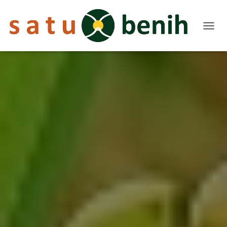
T
O
G
G
L
E
N
A
V
I
G
A
T
I
O
N