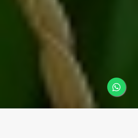
Yayasan yang bergerak di bidang sosial dan
pembinaan anak yatim. Yayasan ini berdiri sejak